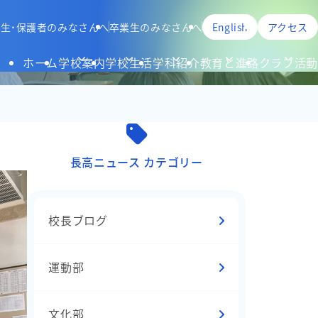
生・保護者のみなさんへ
卒業生のみなさんへ
English
アクセス
ホーム
学校案内
学校生活
学科紹介
教育と進路
クラブ活動
長高ニュース カテゴリー
校長ブログ
運動部
文化部