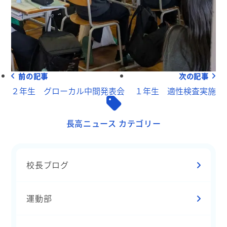
前の記事
次の記事
２年生 グローカル中間発表会
１年生 適性検査実施
長高ニュース カテゴリー
校長ブログ
運動部