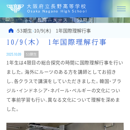
大阪府立
長高ニュース | 53期生
Home
53期生
›
›
10/9(木) 1年国際理解行事
10/9(木) 1年国際理解行事
2025.10.09
53期生
1年生は4限目の総合探究の時間に国際理解行事を行い
ました。海外にルーツのある方を講師としてお招き
し、各クラスで講演をしていただきました。韓国・ブラ
ジル・インドネシア・ネパール・ベルギーの文化につい
て事前学習も行い、異なる文化について理解を深めま
した。