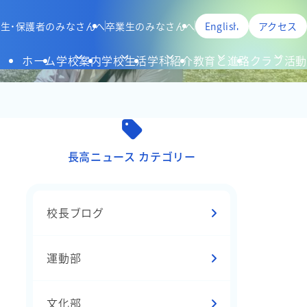
生・保護者のみなさんへ
卒業生のみなさんへ
English
アクセス
ホーム
学校案内
学校生活
学科紹介
教育と進路
クラブ活動
長高ニュース カテゴリー
校長ブログ
運動部
文化部