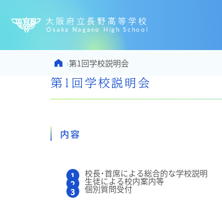
大阪府立
Home
›
第1回学校説明会
第1回学校説明会
内容
校長・首席による総合的な学校説明
生徒による校内案内等
個別質問受付