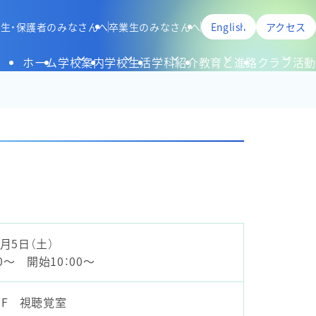
生・保護者のみなさんへ
卒業生のみなさんへ
English
アクセス
ホーム
学校案内
学校生活
学科紹介
教育と進路
クラブ活動
9月5日（土）
0～ 開始10：00～
F 視聴覚室