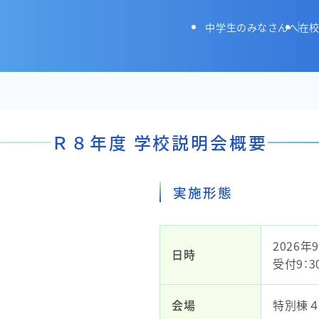
長野高等学校
中学生のみなさんへ
在校
Ｒ８年度 学校説明会概要
実施形態
2026年
日時
受付9：3
会場
特別棟４