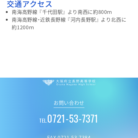
交通アクセス
南海高野線 『千代田駅』 より南西に約800ｍ
南海高野線・近鉄長野線 『河内長野駅』 より北西に
約1200ｍ
大阪府立 長野高
お問い合わせ
0721-53-7371
TEL.
FAX.0721-53-7384