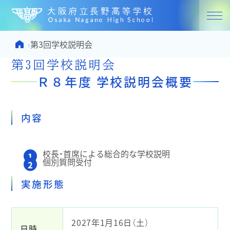
大阪府立
Home
›
第3回学校説明会
第3回学校説明会
Ｒ８年度 学校説明会概要
内容
校長・首席による総合的な学校説明
個別質問受付
実施形態
2027年1月16日（土）
日時