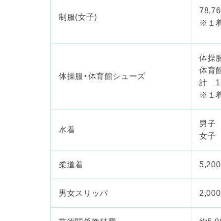
78,7
制服(女子)
※１
体操服
体育館
体操服・体育館シューズ
計 1
※１
男子 
水着
女子 
柔道着
5,20
男女スリッパ
2,00