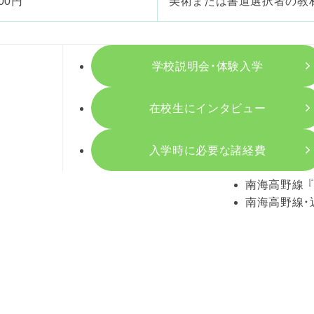
00円
美術または書道選択者の教
学校説明会・体験入学
在校生にインタビュー
入学時に必要な諸経費
南海高野線 
南海高野線・