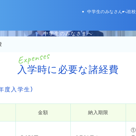
長野高等学校
中学生のみなさんへ
在校
中学生のみなさまへ
費
入学時に必要な諸経費
年度入学生）
金額
納入期限
①