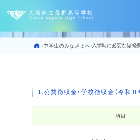
大阪府立
Home
›
›
入学時に必要な諸経
中学生のみなさまへ
1.公費徴収金・学校徴収金（令和８
項目