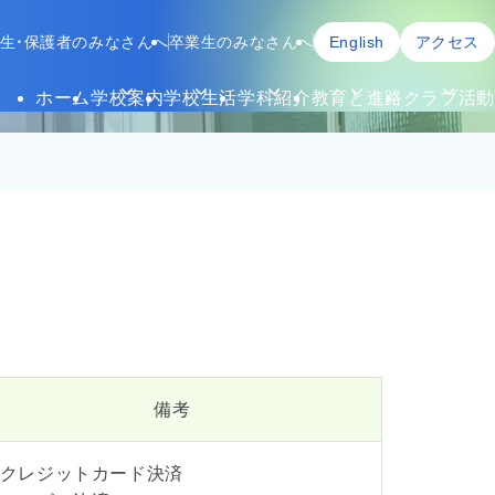
生・保護者のみなさんへ
卒業生のみなさんへ
English
アクセス
ホーム
学校案内
学校生活
学科紹介
教育と進路
クラブ活動
備考
クレジットカード決済