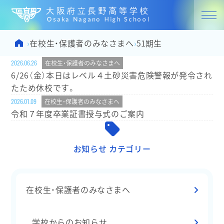
大阪府立
Home
在校生・保護者のみなさまへ
›
›
51期生
2026.06.26
在校生・保護者のみなさまへ
6/26（金）本日はレベル４土砂災害危険警報が発令され
たため休校です。
2026.01.09
在校生・保護者のみなさまへ
令和７年度卒業証書授与式のご案内
お知らせ カテゴリー
在校生・保護者のみなさまへ
学校からのお知らせ